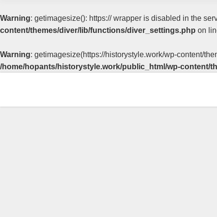
Warning
: getimagesize(): https:// wrapper is disabled in the s
content/themes/diver/lib/functions/diver_settings.php
on li
Warning
: getimagesize(https://historystyle.work/wp-content/th
/home/hopants/historystyle.work/public_html/wp-content/th