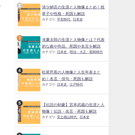
一
清少納言の生涯と人物像まとめ！枕
草子や性格・死因も解説
カテゴリ:
平安時代
,
日本史
滝廉太郎の生涯と人物像とは？代表
的な曲や作品、死因や名言を解説
カテゴリ:
日本史
,
明治・大正・昭和時代
松尾芭蕉の人物像と人生年表まと
め！名言・俳句・死因も解説
カテゴリ:
日本史
,
江戸時代
【伝説の剣豪】宮本武蔵の生涯と人
物像！伝説・名言・死因も解説
カテゴリ:
安土桃山時代
,
日本史