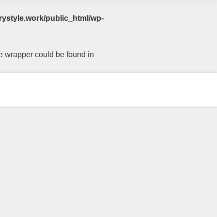
rystyle.work/public_html/wp-
le wrapper could be found in