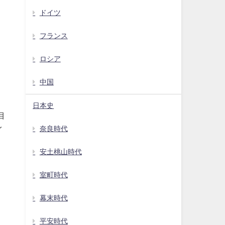
ドイツ
フランス
ロシア
中国
日本史
目
奈良時代
イ
安土桃山時代
室町時代
幕末時代
平安時代