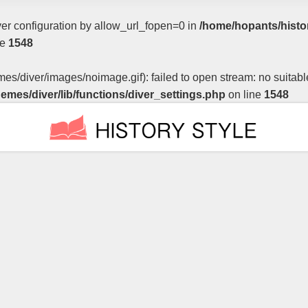
erver configuration by allow_url_fopen=0 in
/home/hopants/histo
ne
1548
emes/diver/images/noimage.gif): failed to open stream: no suitab
emes/diver/lib/functions/diver_settings.php
on line
1548