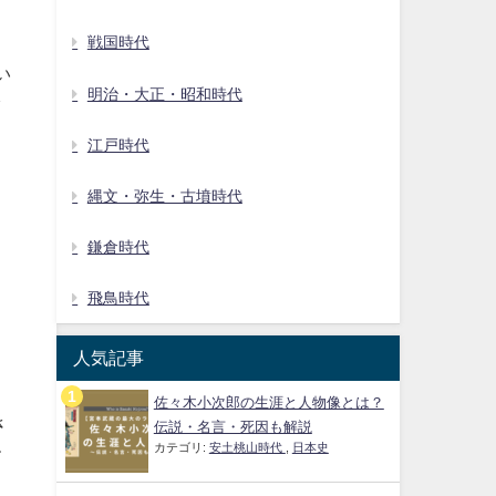
戦国時代
い
明治・大正・昭和時代
ク
江戸時代
縄文・弥生・古墳時代
鎌倉時代
飛鳥時代
人気記事
佐々木小次郎の生涯と人物像とは？
さ
伝説・名言・死因も解説
カテゴリ:
安土桃山時代
,
日本史
す