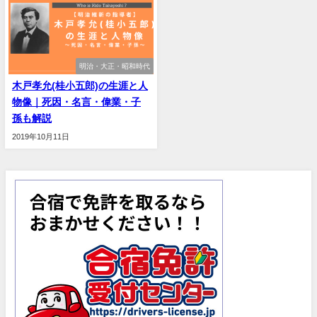
明治・大正・昭和時代
木戸孝允(桂小五郎)の生涯と人
物像｜死因・名言・偉業・子
孫も解説
2019年10月11日