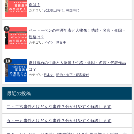
孫は？
カテゴリ:
安土桃山時代
,
戦国時代
ベートーベンの生涯年表と人物像！功績・名言・死因・
性格は？
カテゴリ:
ドイツ
,
世界史
夏目漱石の生涯と人物像！性格・死因・名言・代表作品
は？
カテゴリ:
日本史
,
明治・大正・昭和時代
最近の投稿
二・二六事件とはどんな事件？分かりやすく解説します
五・一五事件とはどんな事件？分かりやすく解説します