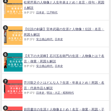
松尾芭蕉の人物像と人生年表まとめ！名言・俳句・死因
も解説
カテゴリ:
日本史
,
江戸時代
【伝説の剣豪】宮本武蔵の生涯と人物像！伝説・名言・
死因も解説
カテゴリ:
安土桃山時代
,
日本史
【天下の大泥棒】石川五右衛門の生涯・人物像とは？名
言・偉業・死因も解説
カテゴリ:
安土桃山時代
,
日本史
芥川龍之介とはどんな人？生涯・年表まとめ！死因・名
言・代表作品も解説
カテゴリ:
日本史
,
明治・大正・昭和時代
前田慶次の生涯と人物像まとめ！名言・偉業・死因・子