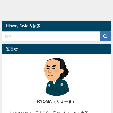
History Style内検索
運営者
RYOMA（りょーま）
『RYOMAぜよ。日本を今一度せんたくいたし申候。』