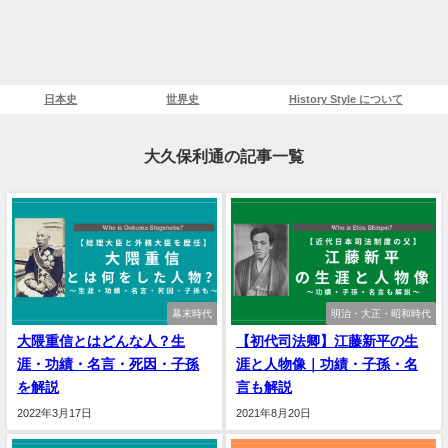
日本史
世界史
History Style について
大久保利通の記事一覧
幕末時代
明治・大正・昭和時代
大隈重信とはどんな人？生
【初代司法卿】江藤新平の生
涯・功績・名言・死因・子孫
涯と人物像｜功績・子孫・名
を解説
言も解説
2022年3月17日
2021年8月20日