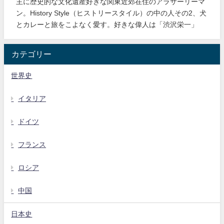
主に歴史的な文化遺産好きな関東近郊在住のアラサーリーマ
ン。History Style（ヒストリースタイル）の中の人その2、犬
とカレーと旅をこよなく愛す。好きな偉人は「渋沢栄一」
カテゴリー
世界史
イタリア
ドイツ
フランス
ロシア
中国
日本史