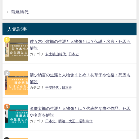
飛鳥時代
人気記事
佐々木小次郎の生涯と人物像とは？伝説・名言・死因も
解説
カテゴリ:
安土桃山時代
,
日本史
清少納言の生涯と人物像まとめ！枕草子や性格・死因も
解説
カテゴリ:
平安時代
,
日本史
滝廉太郎の生涯と人物像とは？代表的な曲や作品、死因
や名言を解説
カテゴリ:
日本史
,
明治・大正・昭和時代