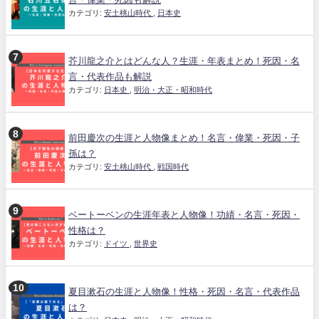
カテゴリ:
安土桃山時代
,
日本史
芥川龍之介とはどんな人？生涯・年表まとめ！死因・名
言・代表作品も解説
カテゴリ:
日本史
,
明治・大正・昭和時代
前田慶次の生涯と人物像まとめ！名言・偉業・死因・子
孫は？
カテゴリ:
安土桃山時代
,
戦国時代
ベートーベンの生涯年表と人物像！功績・名言・死因・
性格は？
カテゴリ:
ドイツ
,
世界史
夏目漱石の生涯と人物像！性格・死因・名言・代表作品
は？