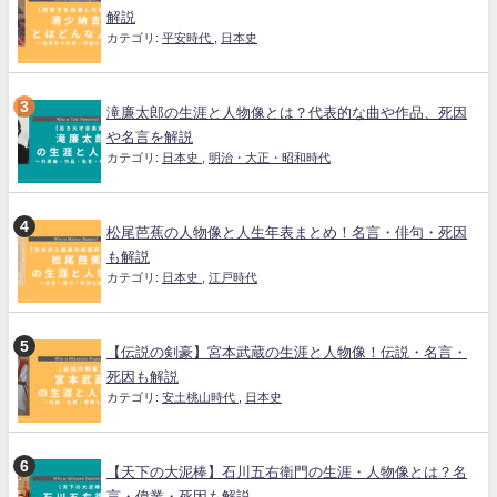
解説
カテゴリ:
平安時代
,
日本史
滝廉太郎の生涯と人物像とは？代表的な曲や作品、死因
や名言を解説
カテゴリ:
日本史
,
明治・大正・昭和時代
松尾芭蕉の人物像と人生年表まとめ！名言・俳句・死因
も解説
カテゴリ:
日本史
,
江戸時代
【伝説の剣豪】宮本武蔵の生涯と人物像！伝説・名言・
死因も解説
カテゴリ:
安土桃山時代
,
日本史
【天下の大泥棒】石川五右衛門の生涯・人物像とは？名
言・偉業・死因も解説