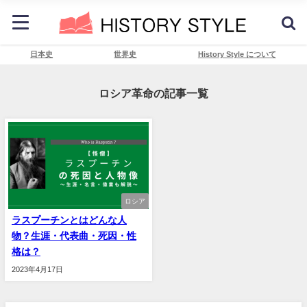
日本史
世界史
History Style について
ロシア革命の記事一覧
ロシア
ラスプーチンとはどんな人
物？生涯・代表曲・死因・性
格は？
2023年4月17日