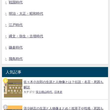
戦国時代
明治・大正・昭和時代
江戸時代
縄文・弥生・古墳時代
鎌倉時代
飛鳥時代
人気記事
佐々木小次郎の生涯と人物像とは？伝説・名言・死因も
解説
カテゴリ:
安土桃山時代
,
日本史
清少納言の生涯と人物像まとめ！枕草子や性格・死因も