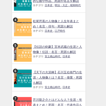
的な曲や作品、死因や名言を解説
カテゴリ:
日本史
,
明治・大正・昭和時代
松尾芭蕉の人物像と人生年表まと
め！名言・俳句・死因も解説
カテゴリ:
日本史
,
江戸時代
【伝説の剣豪】宮本武蔵の生涯と人
物像！伝説・名言・死因も解説
カテゴリ:
安土桃山時代
,
日本史
【天下の大泥棒】石川五右衛門の生
涯・人物像とは？名言・偉業・死因
も解説
カテゴリ:
安土桃山時代
,
日本史
芥川龍之介とはどんな人？生涯・年
表まとめ！死因・名言・代表作品も