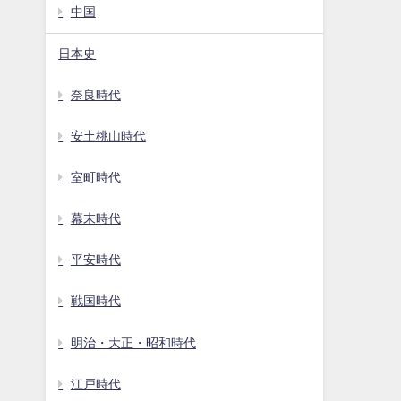
中国
日本史
奈良時代
安土桃山時代
室町時代
幕末時代
平安時代
戦国時代
明治・大正・昭和時代
江戸時代