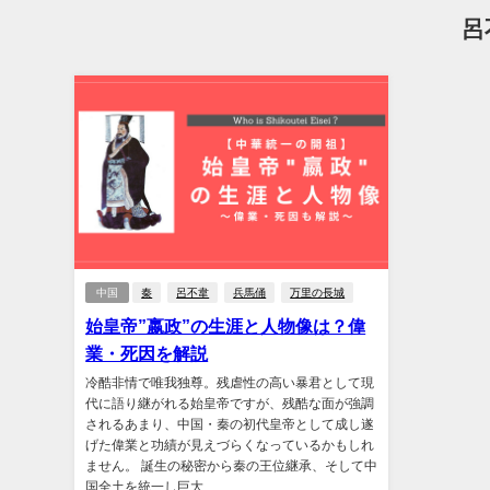
呂
中国
秦
呂不韋
兵馬俑
万里の長城
始皇帝”嬴政”の生涯と人物像は？偉
業・死因を解説
冷酷非情で唯我独尊。残虐性の高い暴君として現
代に語り継がれる始皇帝ですが、残酷な面が強調
されるあまり、中国・秦の初代皇帝として成し遂
げた偉業と功績が見えづらくなっているかもしれ
ません。 誕生の秘密から秦の王位継承、そして中
国全土を統一し巨大…...