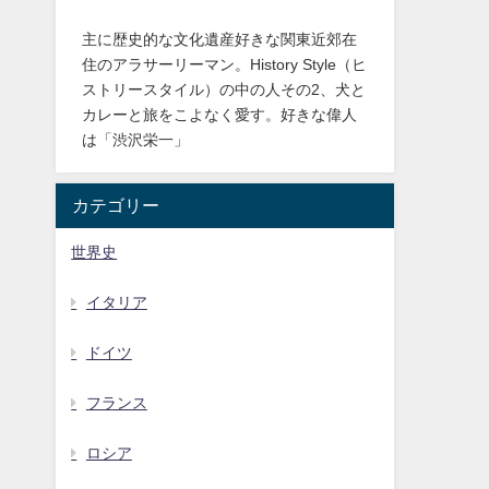
主に歴史的な文化遺産好きな関東近郊在
住のアラサーリーマン。History Style（ヒ
ストリースタイル）の中の人その2、犬と
カレーと旅をこよなく愛す。好きな偉人
は「渋沢栄一」
カテゴリー
世界史
イタリア
ドイツ
フランス
ロシア