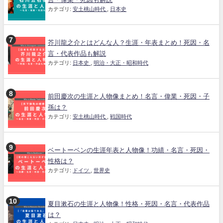
カテゴリ:
安土桃山時代
,
日本史
芥川龍之介とはどんな人？生涯・年表まとめ！死因・名
言・代表作品も解説
カテゴリ:
日本史
,
明治・大正・昭和時代
前田慶次の生涯と人物像まとめ！名言・偉業・死因・子
孫は？
カテゴリ:
安土桃山時代
,
戦国時代
ベートーベンの生涯年表と人物像！功績・名言・死因・
性格は？
カテゴリ:
ドイツ
,
世界史
夏目漱石の生涯と人物像！性格・死因・名言・代表作品
は？