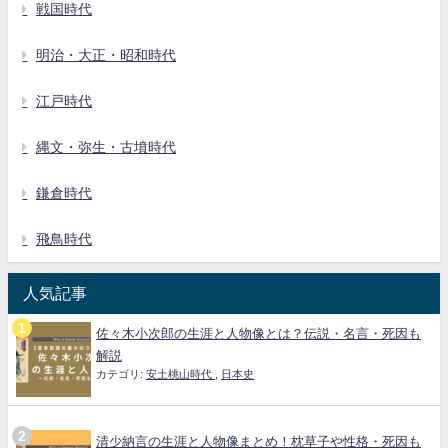
戦国時代
明治・大正・昭和時代
江戸時代
縄文・弥生・古墳時代
鎌倉時代
飛鳥時代
人気記事
佐々木小次郎の生涯と人物像とは？伝説・名言・死因も
解説
カテゴリ:
安土桃山時代
,
日本史
清少納言の生涯と人物像まとめ！枕草子や性格・死因も