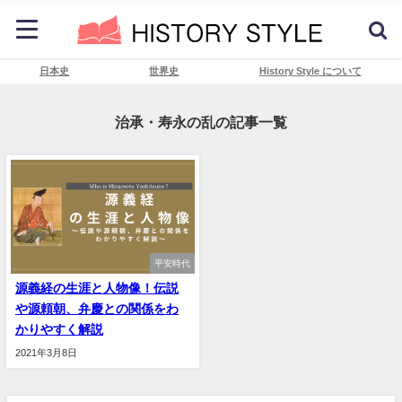
日本史
世界史
History Style について
治承・寿永の乱の記事一覧
平安時代
源義経の生涯と人物像！伝説
や源頼朝、弁慶との関係をわ
かりやすく解説
2021年3月8日