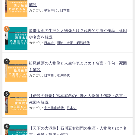
解説
カテゴリ:
平安時代
,
日本史
滝廉太郎の生涯と人物像とは？代表的な曲や作品、死因
や名言を解説
カテゴリ:
日本史
,
明治・大正・昭和時代
松尾芭蕉の人物像と人生年表まとめ！名言・俳句・死因
も解説
カテゴリ:
日本史
,
江戸時代
【伝説の剣豪】宮本武蔵の生涯と人物像！伝説・名言・
死因も解説
カテゴリ:
安土桃山時代
,
日本史
【天下の大泥棒】石川五右衛門の生涯・人物像とは？名
言・偉業・死因も解説