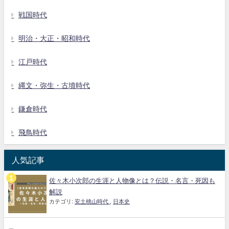
戦国時代
明治・大正・昭和時代
江戸時代
縄文・弥生・古墳時代
鎌倉時代
飛鳥時代
人気記事
佐々木小次郎の生涯と人物像とは？伝説・名言・死因も
解説
カテゴリ:
安土桃山時代
,
日本史