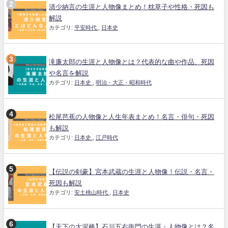
清少納言の生涯と人物像まとめ！枕草子や性格・死因も
解説
カテゴリ:
平安時代
,
日本史
滝廉太郎の生涯と人物像とは？代表的な曲や作品、死因
や名言を解説
カテゴリ:
日本史
,
明治・大正・昭和時代
松尾芭蕉の人物像と人生年表まとめ！名言・俳句・死因
も解説
カテゴリ:
日本史
,
江戸時代
【伝説の剣豪】宮本武蔵の生涯と人物像！伝説・名言・
死因も解説
カテゴリ:
安土桃山時代
,
日本史
【天下の大泥棒】石川五右衛門の生涯・人物像とは？名