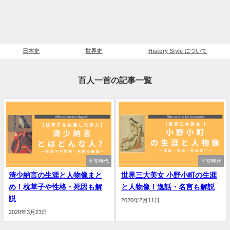
日本史
世界史
History Style について
百人一首の記事一覧
平安時代
平安時代
清少納言の生涯と人物像まと
世界三大美女 小野小町の生涯
め！枕草子や性格・死因も解
と人物像！逸話・名言も解説
説
2020年2月11日
2020年3月23日