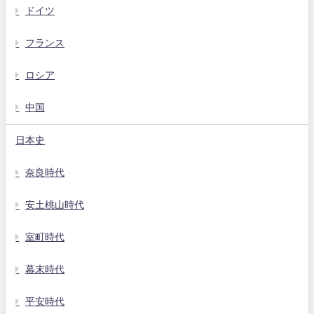
ドイツ
フランス
ロシア
中国
日本史
奈良時代
安土桃山時代
室町時代
幕末時代
平安時代