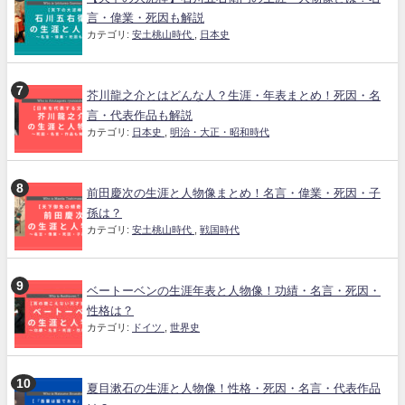
言・偉業・死因も解説
カテゴリ:
安土桃山時代
,
日本史
芥川龍之介とはどんな人？生涯・年表まとめ！死因・名
言・代表作品も解説
カテゴリ:
日本史
,
明治・大正・昭和時代
前田慶次の生涯と人物像まとめ！名言・偉業・死因・子
孫は？
カテゴリ:
安土桃山時代
,
戦国時代
ベートーベンの生涯年表と人物像！功績・名言・死因・
性格は？
カテゴリ:
ドイツ
,
世界史
夏目漱石の生涯と人物像！性格・死因・名言・代表作品