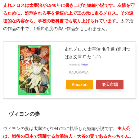
走れメロスは太宰治が1940年に書き上げた短編小説です。友情を守
るために、処刑される事を覚悟の上で王の元に走るメロス。その道
徳的な内容から、学校の教科書でも取り上げられています。
太宰治
の作品の中で、1番知名度の高い作品かもしれません。
走れメロス 太宰治 名作選 (角川つ
ばさ文庫 F た 1-1)
created by
Rinker
KADOKAWA
Amazon
楽天市場
ヴィヨンの妻
ヴィヨンの妻は太宰治が1947年に執筆した短編小説です。
主人公
は、戦後の日本で活躍する放浪詩人・大谷の妻であるさっちゃん。