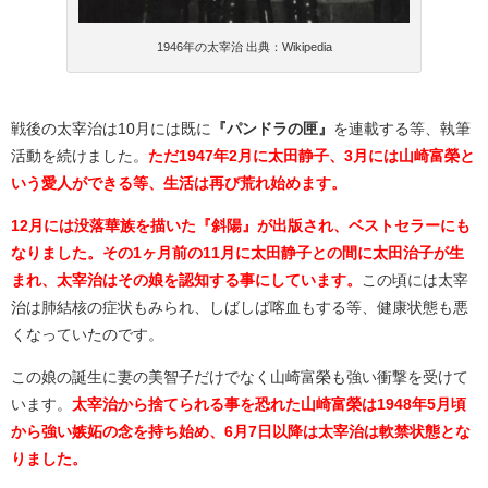
1946年の太宰治 出典：Wikipedia
戦後の太宰治は10月には既に
『パンドラの匣』
を連載する等、執筆
活動を続けました。
ただ1947年2月に太田静子、3月には山崎富榮と
いう愛人ができる等、生活は再び荒れ始めます。
12月には没落華族を描いた『斜陽』が出版され、ベストセラーにも
なりました。その1ヶ月前の11月に太田静子との間に太田治子が生
まれ、太宰治はその娘を認知する事にしています。
この頃には太宰
治は肺結核の症状もみられ、しばしば喀血もする等、健康状態も悪
くなっていたのです。
この娘の誕生に妻の美智子だけでなく山崎富榮も強い衝撃を受けて
います。
太宰治から捨てられる事を恐れた山崎富榮は1948年5月頃
から強い嫉妬の念を持ち始め、6月7日以降は太宰治は軟禁状態とな
りました。