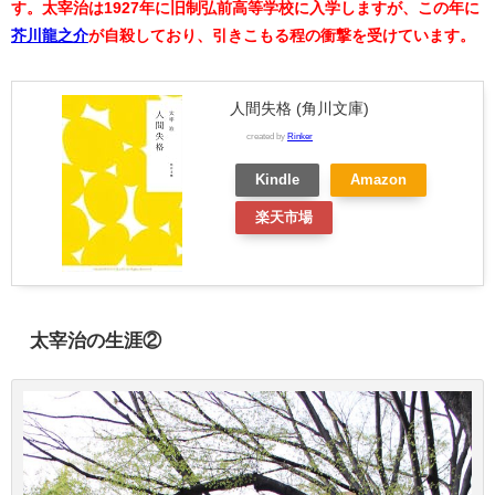
す。太宰治は1927年に旧制弘前高等学校に入学しますが、この年に
芥川龍之介
が自殺しており、引きこもる程の衝撃を受けています。
人間失格 (角川文庫)
created by
Rinker
Kindle
Amazon
楽天市場
太宰治の生涯②