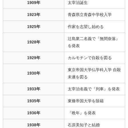
1909年
太宰治誕生
1923年
青森県立青森中学校入学
1925年
作家を志望し始める
辻島衆二名義で『無間奈落』
1928年
を発表
1929年
カルモチンで自殺を図る
東京帝国大学仏学科入学 自殺
1930年
未遂を図る
1933年
太宰治名義で『列車』を発表
1935年
東條帝国大学を除籍
1936年
『晩年』を発表
1938年
石原美知子と結婚