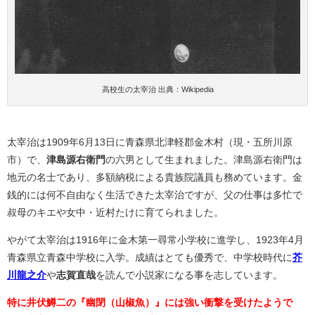
高校生の太宰治 出典：Wikipedia
太宰治は1909年6月13日に青森県北津軽郡金木村（現・五所川原
市）で、
津島源右衛門
の六男として生まれました。津島源右衛門は
地元の名士であり、多額納税による貴族院議員も務めています。金
銭的には何不自由なく生活できた太宰治ですが、父の仕事は多忙で
叔母のキエや女中・近村たけに育てられました。
やがて太宰治は1916年に金木第一尋常小学校に進学し、1923年4月
青森県立青森中学校に入学。成績はとても優秀で、中学校時代に
芥
川龍之介
や
志賀直哉
を読んで小説家になる事を志しています。
特に井伏鱒二の『幽閉（山椒魚）』には強い衝撃を受けたようで