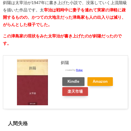
斜陽は太宰治が1947年に書き上げた小説で、没落していく上流階級
を描いた作品です。太
宰治は戦時中に妻子を連れて実家の津軽に疎
開するものの、かつての大地主だった津島家も人の出入りは減り、
がらんとした様子でした。
この津島家の現状をみた太宰治が書き上げたのが斜陽だったので
す。
斜陽
created by
Rinker
Kindle
Amazon
楽天市場
人間失格