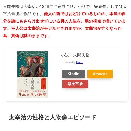
人間失格は太宰治が1948年に完成させた小説で、完結作としては太
宰治最後の作品です。
他人の前ではおどけているものの、本当の自
分を誰にもさらけ出せずにいる男の人生を、男の視点で描いていま
す。主人公は太宰治がモデルとされますが、太宰治が亡くなった
為、真偽は謎のままです。
小説 人間失格
created by
Rinker
Kindle
Amazon
楽天市場
太宰治の性格と人物像エピソード