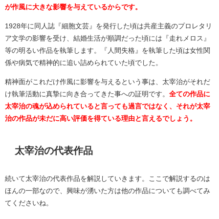
が作風に大きな影響を与えているからです。
1928年に同人誌『細胞文芸』を発行した頃は共産主義のプロレタリ
ア文学の影響を受け、結婚生活が順調だった頃には『走れメロス』
等の明るい作品を執筆します。『人間失格』を執筆した頃は女性関
係や病気で精神的に追い詰められていた頃でした。
精神面がこれだけ作風に影響を与えるという事は、太宰治がそれだ
け執筆活動に真摯に向き合ってきた事への証明です。
全ての作品に
太宰治の魂が込められていると言っても過言ではなく、それが太宰
治の作品が未だに高い評価を得ている理由と言えるでしょう。
太宰治の代表作品
続いて太宰治の代表作品を解説していきます。ここで解説するのは
ほんの一部なので、興味が湧いた方は他の作品についても調べてみ
てくださいね。