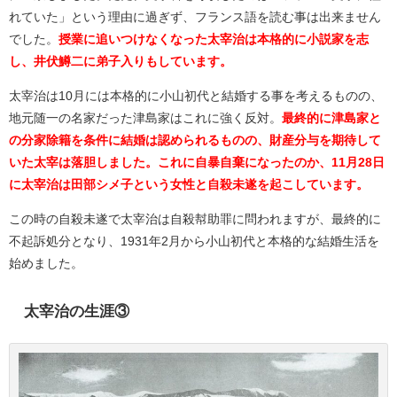
れていた」という理由に過ぎず、フランス語を読む事は出来ません
でした。
授業に追いつけなくなった太宰治は本格的に小説家を志
し、井伏鱒二に弟子入りもしています。
太宰治は10月には本格的に小山初代と結婚する事を考えるものの、
地元随一の名家だった津島家はこれに強く反対。
最終的に津島家と
の分家除籍を条件に結婚は認められるものの、財産分与を期待して
いた太宰は落胆しました。これに自暴自棄になったのか、11月28日
に太宰治は田部シメ子という女性と自殺未遂を起こしています。
この時の自殺未遂で太宰治は自殺幇助罪に問われますが、最終的に
不起訴処分となり、1931年2月から小山初代と本格的な結婚生活を
始めました。
太宰治の生涯③