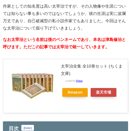
作家としての知名度は高い太宰治ですが、その人物像や生涯につい
ては知らない事も多いのではないでしょうか。彼の生涯は実に波瀾
万丈であり、自己破滅型の私小説作家でもありました。今回はそん
な太宰治について掘り下げていきましょう。
なお太宰治という名前は後のペンネームであり、本名は津島修治と
呼びます。ただこの記事では太宰治で統一していきます。
太宰治全集 全10巻セット (ちくま
文庫)
created by
Rinker
Amazon
楽天市場
目次
[
hide
]