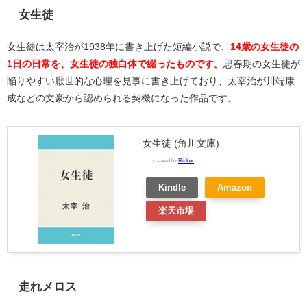
女生徒
女生徒は太宰治が1938年に書き上げた短編小説で、
14歳の女生徒の
1日の日常を、女生徒の独白体で綴ったものです。
思春期の女生徒が
陥りやすい厭世的な心理を見事に書き上げており、太宰治が川端康
成などの文豪から認められる契機になった作品です。
女生徒 (角川文庫)
created by
Rinker
Kindle
Amazon
楽天市場
走れメロス