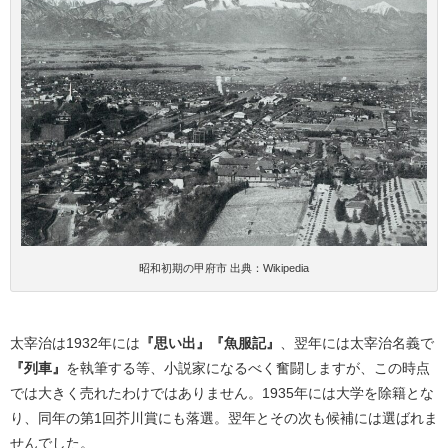
昭和初期の甲府市 出典：Wikipedia
太宰治は1932年には
『思い出』『魚服記』
、翌年には太宰治名義で
『列車』
を執筆する等、小説家になるべく奮闘しますが、この時点
では大きく売れたわけではありません。1935年には大学を除籍とな
り、同年の第1回芥川賞にも落選。翌年とその次も候補には選ばれま
せんでした。