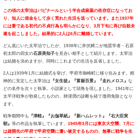
この頃の太宰治はパビナールという半合成麻薬の依存症になってお
り、知人に借金をして歩く荒れた生活を送っています。また1937年
には妻である初代の不貞行為も明らかになり、3月下旬に再び自殺未
遂を起こしました。結果的に2人は6月に離婚しています。
どん底にいた太宰治でしたが、1938年に井伏鱒二が地質学者・石原
初太郎の四女の
石原美知子
を見合い相手として紹介します。太宰治
は結婚を決めますが、同時にこれまでの生活を反省しました。
2人は1939年1月に結婚式を挙げ、甲府市御崎町に移り住みます。精
神的に安定した太宰治は
『女生徒』『富嶽百景』『走れメロス』
な
どの名作を次々と執筆。小説家として頭角を現しました。1941年に
太平洋戦争が勃発したものの、肺浸潤の診断を経て徴用免除となり
ます。
戦争期間中も
『津軽』『お伽草紙』『新ハムレット』『右大臣実
朝』
等の作品を執筆しています。
1945年3月には東京大空襲、7月に
は疎開先の甲府で甲府空襲に遭い被災するものの、無事に戦争を生