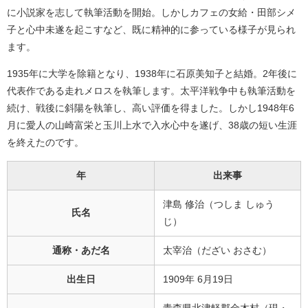
に小説家を志して執筆活動を開始。しかしカフェの女給・田部シメ
子と心中未遂を起こすなど、既に精神的に参っている様子が見られ
ます。
1935年に大学を除籍となり、1938年に石原美知子と結婚。2年後に
代表作である走れメロスを執筆します。太平洋戦争中も執筆活動を
続け、戦後に斜陽を執筆し、高い評価を得ました。しかし1948年6
月に愛人の山崎富栄と玉川上水で入水心中を遂げ、38歳の短い生涯
を終えたのです。
年
出来事
津島 修治（つしま しゅう
氏名
じ）
通称・あだ名
太宰治（だざい おさむ）
出生日
1909年 6月19日
青森県北津軽郡金木村（現・