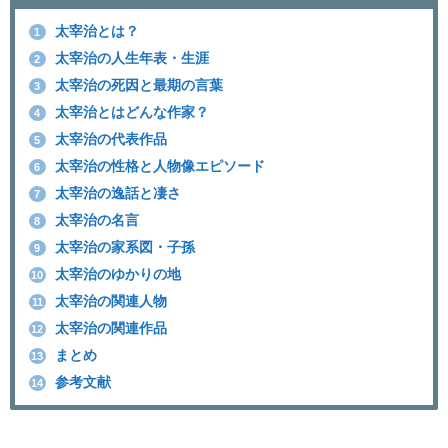
太宰治とは？
1
太宰治の人生年表・生涯
2
太宰治の死因と最期の言葉
3
太宰治とはどんな作家？
4
太宰治の代表作品
5
太宰治の性格と人物像エピソード
6
太宰治の逸話と凄さ
7
太宰治の名言
8
太宰治の家系図・子孫
9
太宰治のゆかりの地
10
太宰治の関連人物
11
太宰治の関連作品
12
まとめ
13
参考文献
14