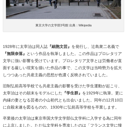
東京大学の文学部3号館 出典：Wikipedia
1928年に太宰治は同人誌
『細胞文芸』
を発行し、辻島衆二名義で
『無限奈落』
という作品を執筆しました。この作品はプロレタリア
文学に強い影響を受けています。プロレタリア文学とは労働者が直
面する厳しい現実を描いた作品の事で、この文学は当時勢力を拡大
しつつあった共産主義の思想が色濃く反映されていました。
旧制弘前高等学校でも共産主義の影響を受けた学生運動が起こり、
太宰治はその顛末をモデルにした
『学生群』
を1929年に執筆。更に
内縁の妻となる芸者の小山初代とも出会いました。同年の12月10日
に自殺未遂を図るものの、1930年に弘前高等学校を卒業します。
卒業後の太宰治は東京帝国大学文学部仏文学科に入学する為に同年
に上京しました。ただ仏文学科を専攻したのは「フランス文学に憧