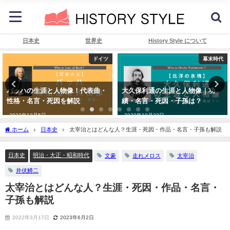
日本史
世界史
History Style について
ドイツ
幕末時代
バッハの生涯と人物像！代表曲・
大久保利通の生涯と人物像｜功
性格・名言・死因を解説
績・名言・死因・子孫は？
2022年12月5日
2020年10月22日
ホーム
日本史
太宰治とはどんな人？生涯・死因・作品・名言・子孫も解説
日本史
明治・大正・昭和時代
文豪
走れメロス
太宰治
井伏鱒二
太宰治とはどんな人？生涯・死因・作品・名言・
子孫も解説
2022年3月17日
2023年6月2日