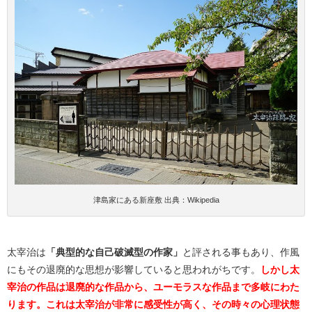
津島家にある新座敷 出典：Wikipedia
太宰治は
「典型的な自己破滅型の作家」
と評される事もあり、作風
にもその退廃的な思想が影響していると思われがちです。
しかし太
宰治の作品は退廃的な作品から、ユーモラスな作品まで多岐にわた
ります。これは太宰治が非常に感受性が高く、その時々の心理状態