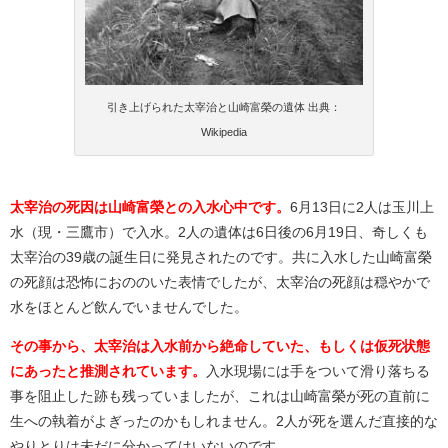
引き上げられた太宰治と山崎富榮の遺体 出典：
Wikipedia
太宰治の死因は山崎富榮との入水心中です。
6月13日に2人は玉川上
水（現・三鷹市）で入水。2人の遺体は6日後の6月19日、奇しくも
太宰治の39歳の誕生日に発見されたのです。共に入水した山崎富榮
の死顔は恐怖におののいた表情でしたが、太宰治の死顔は穏やかで
水をほとんど飲んでいませんでした。
その事から、太宰治は入水前から絶命していた、もしくは仮死状態
にあったと推測されています。
入水現場には手をついて滑り落ちる
事を阻止した跡も残っていましたが、これは山崎富榮が死の直前に
生への執着がよぎったのかもしれません。2人が死を選んだ直接的な
やりとりは未だに分かってはいないのです。