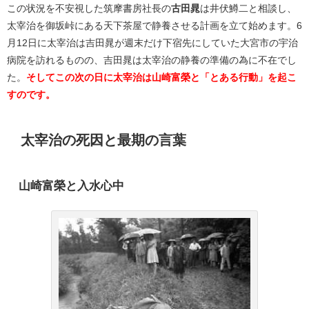
この状況を不安視した筑摩書房社長の
古田晁
は井伏鱒二と相談し、
太宰治を御坂峠にある天下茶屋で静養させる計画を立て始めます。6
月12日に太宰治は吉田晁が週末だけ下宿先にしていた大宮市の宇治
病院を訪れるものの、吉田晁は太宰治の静養の準備の為に不在でし
た。
そしてこの次の日に太宰治は山崎富榮と「とある行動」を起こ
すのです。
太宰治の死因と最期の言葉
山崎富榮と入水心中