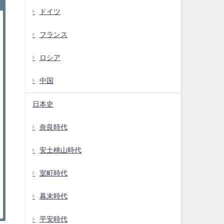
ドイツ
フランス
ロシア
中国
日本史
奈良時代
安土桃山時代
室町時代
幕末時代
平安時代