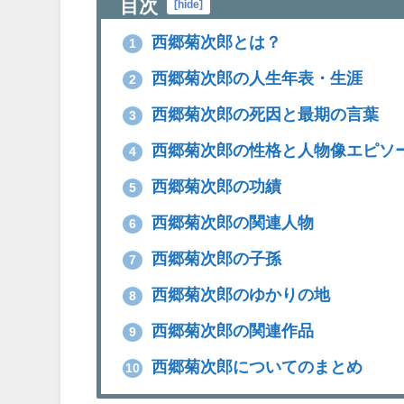
目次
[
hide
]
西郷菊次郎とは？
1
西郷菊次郎の人生年表・生涯
2
西郷菊次郎の死因と最期の言葉
3
西郷菊次郎の性格と人物像エピソ
4
西郷菊次郎の功績
5
西郷菊次郎の関連人物
6
西郷菊次郎の子孫
7
西郷菊次郎のゆかりの地
8
西郷菊次郎の関連作品
9
西郷菊次郎についてのまとめ
10