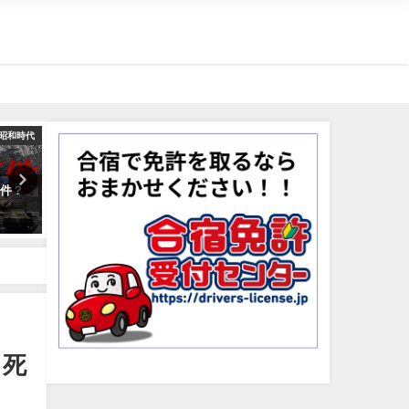
昭和時代
江戸時代
事件？
坂本龍馬の生涯と人物像・年表
西郷隆盛の生涯と人物像｜
まとめ！暗殺理由・名言・性
言・死因・子孫は？
格・死因は？
2020年10月22日
2019年8月25日
・死