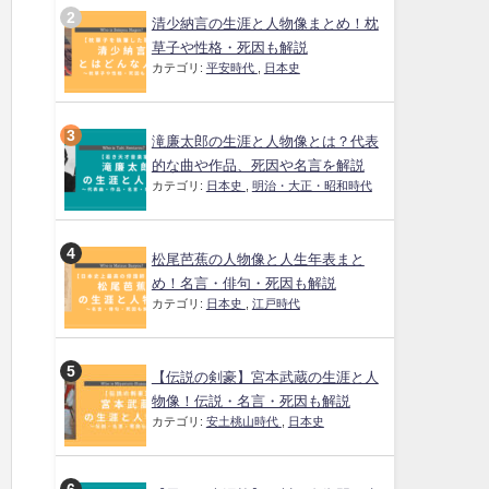
清少納言の生涯と人物像まとめ！枕
草子や性格・死因も解説
カテゴリ:
平安時代
,
日本史
滝廉太郎の生涯と人物像とは？代表
的な曲や作品、死因や名言を解説
カテゴリ:
日本史
,
明治・大正・昭和時代
松尾芭蕉の人物像と人生年表まと
め！名言・俳句・死因も解説
カテゴリ:
日本史
,
江戸時代
【伝説の剣豪】宮本武蔵の生涯と人
物像！伝説・名言・死因も解説
カテゴリ:
安土桃山時代
,
日本史