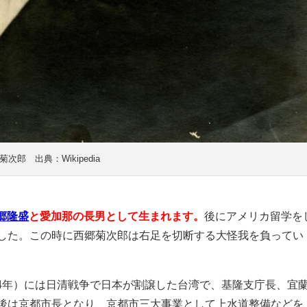
菊次郎 出典：Wikipedia
郷隆盛
と愛加那の長男として生まれます。
後にアメリカ留学を
した。この時に西郷菊次郎は右足を切断する大怪我を負ってい
894年）には日清戦争で日本が割譲した台湾で、基隆支庁長、宜
後は京都市長となり、京都市三大事業として上水道整備などを