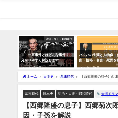
安土桃山時代
明治・大正・昭和時代
人物像と
五・一五事件とはどんな事件？
バッハの生涯と人物像！
も解説
分かりやすく解説します
曲・性格・名言・死因を
2024年8月15日
2022年12月5日
ホーム
日本史
幕末時代
【西郷隆盛の息子】西郷
幕末時代
日本史
明治・大正・昭和時代
大河ドラ
【西郷隆盛の息子】西郷菊次
因・子孫を解説