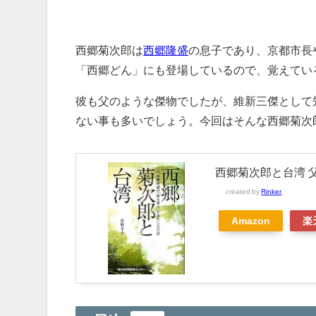
西郷菊次郎は
西郷隆盛
の息子であり、京都市長
「西郷どん」にも登場しているので、覚えてい
彼も父のような傑物でしたが、維新三傑として
ない事も多いでしょう。今回はそんな西郷菊次
西郷菊次郎と台湾 
created by
Rinker
Amazon
楽