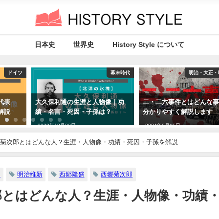
日本史
世界史
History Style について
ドイツ
幕末時代
明治・大正・
代表
大久保利通の生涯と人物像｜功
二・二六事件とはどんな
解説
績・名言・死因・子孫は？
分かりやすく解説します
2020年10月22日
2024年8月15日
菊次郎とはどんな人？生涯・人物像・功績・死因・子孫を解説
マ
明治維新
西郷隆盛
西郷菊次郎
郎とはどんな人？生涯・人物像・功績