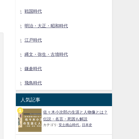
戦国時代
明治・大正・昭和時代
江戸時代
縄文・弥生・古墳時代
鎌倉時代
飛鳥時代
人気記事
佐々木小次郎の生涯と人物像とは？
伝説・名言・死因も解説
カテゴリ:
安土桃山時代
,
日本史