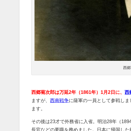
西郷
西郷菊次郎は万延2年（1861年）1月2日に、
西
ますが、
西南戦争
に薩軍の一員として参戦しま
ます。
その後は23才で外務省に入省。明治28年（1
長官などの要職を務めました。日本に帰国した