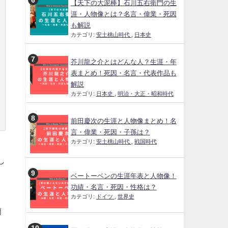
【天下の大泥棒】石川五右衛門の生
涯・人物像とは？名言・偉業・死因
も解説
カテゴリ:
安土桃山時代
,
日本史
芥川龍之介とはどんな人？生涯・年
表まとめ！死因・名言・代表作品も
解説
カテゴリ:
日本史
,
明治・大正・昭和時代
前田慶次の生涯と人物像まとめ！名
言・偉業・死因・子孫は？
カテゴリ:
安土桃山時代
,
戦国時代
し
ベートーベンの生涯年表と人物像！
功績・名言・死因・性格は？
カテゴリ:
ドイツ
,
世界史
蘭