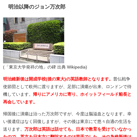
明治以降のジョン万次郎
(「東京大学発祥の地」の碑 出典 Wikipedia)
明治維新後は開成学校(後の東大)の英語教師となります。
普仏戦争
使節団として欧州に渡りますが、足部に潰瘍が出来、ロンドンで待
機しています。
帰りにアメリカに寄り、ホイットフィールド船長と
再会しています。
帰国後に潰瘍は治った万次郎ですが、今度は脳溢血となります。幸
い後遺症はなく回復しますが、その後は東京にて悠々自適の生活を
送ります。
万次郎は英語は話せても、日本で教育を受けていなかっ
たので、英文を日本文に翻訳するのは苦手でした。その為維新後は