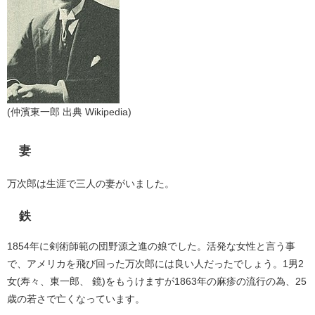
(仲濱東一郎 出典 Wikipedia)
妻
万次郎は生涯で三人の妻がいました。
鉄
1854年に剣術師範の団野源之進の娘でした。活発な女性と言う事
で、アメリカを飛び回った万次郎には良い人だったでしょう。1男2
女(寿々、東一郎、 鏡)をもうけますが1863年の麻疹の流行の為、25
歳の若さで亡くなっています。