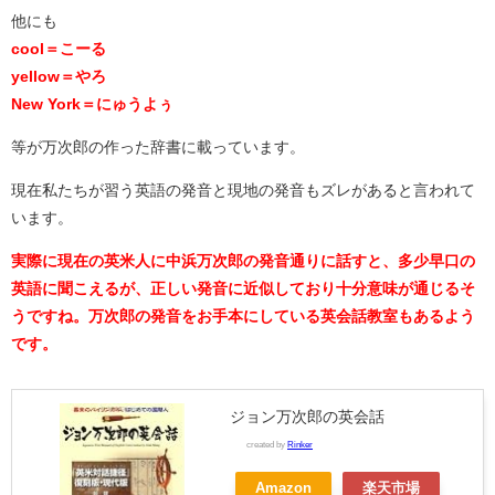
他にも
cool＝こーる
yellow＝やろ
New York＝にゅうよぅ
等が万次郎の作った辞書に載っています。
現在私たちが習う英語の発音と現地の発音もズレがあると言われて
います。
実際に現在の英米人に中浜万次郎の発音通りに話すと、多少早口の
英語に聞こえるが、正しい発音に近似しており十分意味が通じるそ
うですね。万次郎の発音をお手本にしている英会話教室もあるよう
です。
ジョン万次郎の英会話
created by
Rinker
Amazon
楽天市場