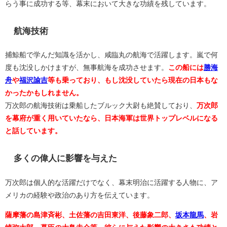
らう事に成功する等、幕末において大きな功績を残しています。
航海技術
捕鯨船で学んだ知識を活かし、咸臨丸の航海で活躍します。嵐で何
度も沈没しかけますが、無事航海を成功させます。
この船には
勝海
舟
や
福沢諭吉
等も乗っており、もし沈没していたら現在の日本もな
かったかもしれません。
万次郎の航海技術は乗船したブルック大尉も絶賛しており、
万次郎
を幕府が重く用いていたなら、日本海軍は世界トップレベルになる
と話しています。
多くの偉人に影響を与えた
万次郎は個人的な活躍だけでなく、幕末明治に活躍する人物に、ア
メリカの経験や政治のあり方を伝えています。
薩摩藩の島津斉彬、土佐藩の吉田東洋、後藤象二郎、
坂本龍馬
、岩