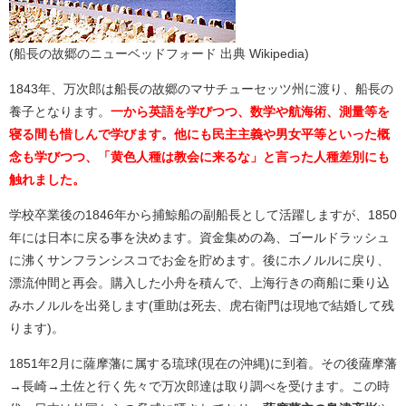
(船長の故郷のニューベッドフォード 出典 Wikipedia)
1843年、万次郎は船長の故郷のマサチューセッツ州に渡り、船長の
養子となります。
一から英語を学びつつ、数学や航海術、測量等を
寝る間も惜しんで学びます。他にも民主主義や男女平等といった概
念も学びつつ、「黄色人種は教会に来るな」と言った人種差別にも
触れました。
学校卒業後の1846年から捕鯨船の副船長として活躍しますが、1850
年には日本に戻る事を決めます。資金集めの為、ゴールドラッシュ
に沸くサンフランシスコでお金を貯めます。後にホノルルに戻り、
漂流仲間と再会。購入した小舟を積んで、上海行きの商船に乗り込
みホノルルを出発します(重助は死去、虎右衛門は現地で結婚して残
ります)。
1851年2月に薩摩藩に属する琉球(現在の沖縄)に到着。その後薩摩藩
→長崎→土佐と行く先々で万次郎達は取り調べを受けます。この時