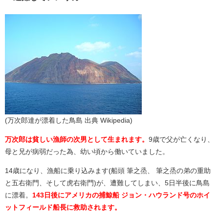
(万次郎達が漂着した鳥島 出典 Wikipedia)
万次郎は貧しい漁師の次男として生まれます。
9歳で父が亡くなり、
母と兄が病弱だった為、幼い頃から働いていました。
14歳になり、漁船に乗り込みます(船頭 筆之烝、 筆之烝の弟の重助
と五右衛門、そして虎右衛門)が、遭難してしまい、5日半後に鳥島
に漂着。
143日後にアメリカの捕鯨船 ジョン・ハウランド号のホイ
ットフィールド船長に救助されます。