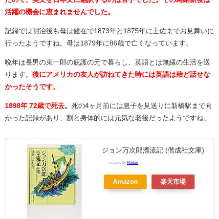
活躍の機会に恵まれませんでした。
記録では明治後も母は健在で1873年と1875年に土佐までお見舞いに
行ったようですね。母は1879年に86歳で亡くなっています。
晩年は長男の東一郎の庇護の元で暮らし、英語とは無縁の生活を送
ります。
後にアメリカの友人が訪ねてきた時には英語は殆ど話せな
かったそうです。
1898年 72歳で死去。
死の4ヶ月前には息子を見送りに新橋駅まで向
かった記録があり、割と身体的には元気な老後だったようですね。
ジョン万次郎漂流記 (偕成社文庫)
created by
Rinker
Amazon
楽天市場