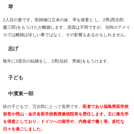
琴
2人目の妻です。医師樋口立卓の妹、琴を後妻と し、2男(西次郎、
慶三郎)をもうけたが離婚します。原因は不明ですが、当時のアメリ
カでは離婚は珍しい事ではなく、その影響もあるかもしれません。
志げ
晩年に3度目の結婚をし、2男(信好、秀俊)をもうけます。
子ども
中濱東一郎
鉄の子どもで、万次郎にとって長男です。
医者であり福島県医学校
校長や岡山・金沢各医学校教授兼病院長を歴任します。主に衛生学
を得意としており、ドイツへの留学や、内務省で働く等、多忙な
日々を過ごしました。