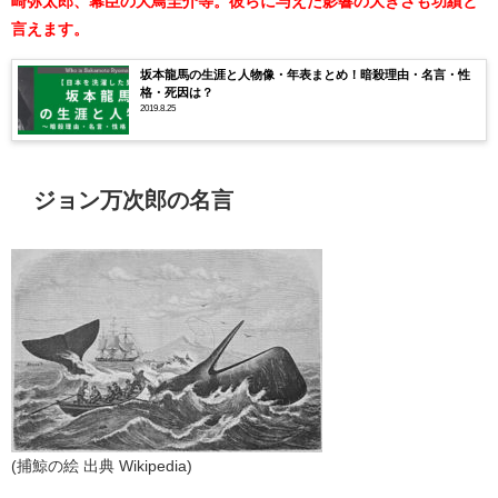
崎弥太郎、幕臣の大鳥圭介等。彼らに与えた影響の大きさも功績と
言えます。
坂本龍馬の生涯と人物像・年表まとめ！暗殺理由・名言・性
格・死因は？
2019.8.25
ジョン万次郎の名言
(捕鯨の絵 出典 Wikipedia)