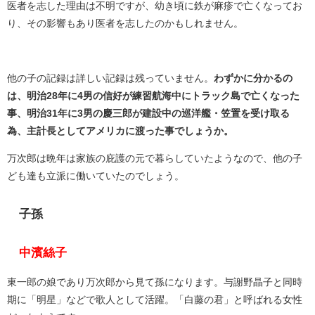
医者を志した理由は不明ですが、幼き頃に鉄が麻疹で亡くなってお
り、その影響もあり医者を志したのかもしれません。
他の子の記録は詳しい記録は残っていません。
わずかに分かるの
は、明治28年に4男の信好が練習航海中にトラック島で亡くなった
事、明治31年に3男の慶三郎が建設中の巡洋艦・笠置を受け取る
為、主計長としてアメリカに渡った事でしょうか。
万次郎は晩年は家族の庇護の元で暮らしていたようなので、他の子
ども達も立派に働いていたのでしょう。
子孫
中濱絲子
東一郎の娘であり万次郎から見て孫になります。与謝野晶子と同時
期に「明星」などで歌人として活躍。「白藤の君」と呼ばれる女性