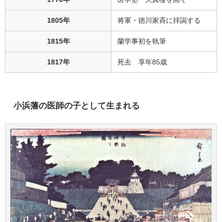
1805年
将軍・徳川家斉に拝謁する
1815年
蘭学事初を執筆
1817年
死去 享年85歳
小浜藩の医師の子として生まれる