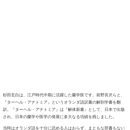
杉田玄白は、江戸時代中期に活躍した蘭学医です。前野良沢らと、
『ターヘル・アナトミア』というオランダ語訳書の解剖学書を翻
訳。『ターヘル・アナトミア』は『解体新書』として、日本で出版
され、日本の蘭学や医学の発展に多大なる功績を残しました。
当時はオランダ語を十分に読める人はおらず、まともな辞書もない