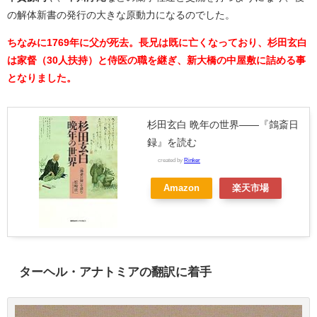
の解体新書の発行の大きな原動力になるのでした。
ちなみに1769年に父が死去。長兄は既に亡くなっており、杉田玄白
は家督（30人扶持）と侍医の職を継ぎ、新大橋の中屋敷に詰める事
となりました。
杉田玄白 晩年の世界――『鷧斎日
録』を読む
created by
Rinker
Amazon
楽天市場
ターヘル・アナトミアの翻訳に着手