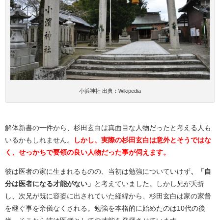
小浜神社 出典：Wikipedia
解体新書の一件から、杉田玄白は真面目な人物だったと考える人も
いるかもしれません。
しかし、実際の杉田玄白は意外とそうではな
く、せっかちで要領の良い人物だった事が伺えます。
彼は医者の家に生まれるものの、当初は勉強についていけず
、「自
分は医者になる才能がない」
と考えていました。しかし兄が夭折
し、次兄が既に容姿に出されていた経緯から、杉田玄白は家の家督
を継ぐ事を余儀なくされる。勉強を本格的に始めたのは10代の後