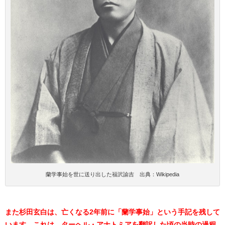
蘭学事始を世に送り出した福沢諭吉 出典：Wikipedia
また杉田玄白は、亡くなる2年前に「蘭学事始」という手記を残して
います。これは、ターヘル・アナトミアを翻訳した頃の当時の過程