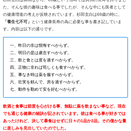
た。そんな彼の趣味は食べる事でしたが、そんな中にも医者として
の健康増進の考えが反映されています。杉田玄白は69歳の時に、
「養生七不可」
という健康長寿の為に必要な事を書き記していま
す。内容は以下の通りです。
一、昨日の非は恨悔すべからず。
二、明日の是は慮念すべからず。
三、飲と食とは度を過すべからず。
四、正物に非れば苟しくも食すべからず。
五、事なき時は薬を服すべからず。
六、壮実を頼んで、房を過すべからず。
七、動作を勤めて安を好むべからず。
飲酒と食事は節度を心がける事、無駄に薬を飲まない事など、現在
でも通じる健康の秘訣が記されています。彼は食べる事が好きでは
あったけれど、決して暴食はせずに日々の1品か2品。その僅かな量
に楽しみを見出していたのでした。