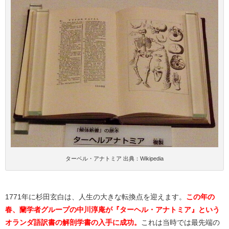
ターベル・アナトミア 出典：Wikipedia
1771年に杉田玄白は、人生の大きな転換点を迎えます。
この年の
春、蘭学者グループの中川淳庵が『ターヘル・アナトミア』という
オランダ語訳書の解剖学書の入手に成功。
これは当時では最先端の