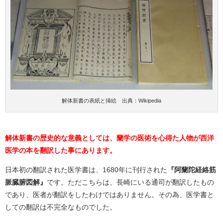
解体新書の表紙と挿絵 出典：Wikipedia
解体新書の歴史的な意義としては、蘭学の医術を心得た人物が西洋
医学の本を翻訳した事にあります。
日本初の翻訳された医学書は、1680年に刊行された
『阿蘭陀経絡筋
脈臓腑図解』
です。ただこちらは、長崎にいる通司が翻訳したもの
であり、医者が翻訳をしたわけではありません。その為、医学書と
しての翻訳は不完全なものでした。