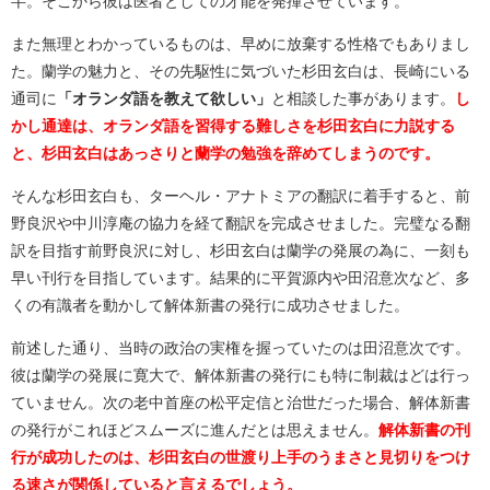
半。そこから彼は医者としての才能を発揮させています。
また無理とわかっているものは、早めに放棄する性格でもありまし
た。蘭学の魅力と、その先駆性に気づいた杉田玄白は、長崎にいる
通司に
「オランダ語を教えて欲しい」
と相談した事があります。
し
かし通達は、オランダ語を習得する難しさを杉田玄白に力説する
と、杉田玄白はあっさりと蘭学の勉強を辞めてしまうのです。
そんな杉田玄白も、ターヘル・アナトミアの翻訳に着手すると、前
野良沢や中川淳庵の協力を経て翻訳を完成させました。完璧なる翻
訳を目指す前野良沢に対し、杉田玄白は蘭学の発展の為に、一刻も
早い刊行を目指しています。結果的に平賀源内や田沼意次など、多
くの有識者を動かして解体新書の発行に成功させました。
前述した通り、当時の政治の実権を握っていたのは田沼意次です。
彼は蘭学の発展に寛大で、解体新書の発行にも特に制裁はどは行っ
ていません。次の老中首座の松平定信と治世だった場合、解体新書
の発行がこれほどスムーズに進んだとは思えません。
解体新書の刊
行が成功したのは、杉田玄白の世渡り上手のうまさと見切りをつけ
る速さが関係していると言えるでしょう。