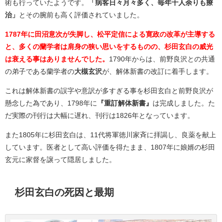
術も行っていたようです。
「病客日々月々多く、毎年千人余りも療
治」
とその腕前も高く評価されていました。
1787年に田沼意次が失脚し、松平定信による寛政の改革が主導する
と、多くの蘭学者は肩身の狭い思いをするものの、杉田玄白の威光
は衰える事はありませんでした。
1790年からは、前野良沢との共通
の弟子である蘭学者の
大槻玄沢
が、解体新書の改訂に着手します。
これは解体新書の誤字や意訳が多すぎる事を杉田玄白と前野良沢が
懸念した為であり、1798年に
『重訂解体新書』
は完成しました。た
だ実際の刊行は大幅に遅れ、刊行は1826年となっています。
また1805年に杉田玄白は、11代将軍徳川家斉に拝謁し、良薬を献上
しています。医者として高い評価を得たまま、1807年に娘婿の杉田
玄元に家督を譲って隠居しました。
杉田玄白の死因と最期