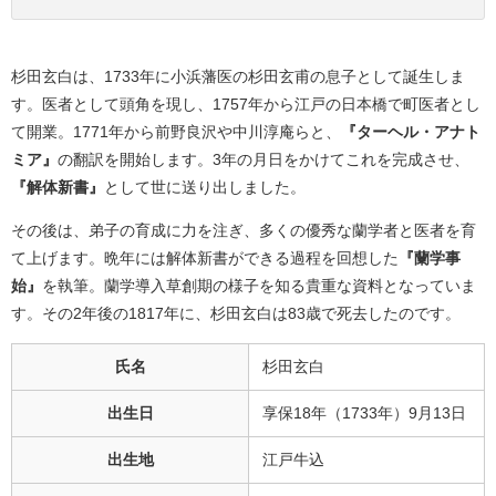
杉田玄白は、1733年に小浜藩医の杉田玄甫の息子として誕生しま
す。医者として頭角を現し、1757年から江戸の日本橋で町医者とし
て開業。1771年から前野良沢や中川淳庵らと、
『ターヘル・アナト
ミア』
の翻訳を開始します。3年の月日をかけてこれを完成させ、
『解体新書』
として世に送り出しました。
その後は、弟子の育成に力を注ぎ、多くの優秀な蘭学者と医者を育
て上げます。晩年には解体新書ができる過程を回想した
『蘭学事
始』
を執筆。蘭学導入草創期の様子を知る貴重な資料となっていま
す。その2年後の1817年に、杉田玄白は83歳で死去したのです。
氏名
杉田玄白
出生日
享保18年（1733年）9月13日
出生地
江戸牛込