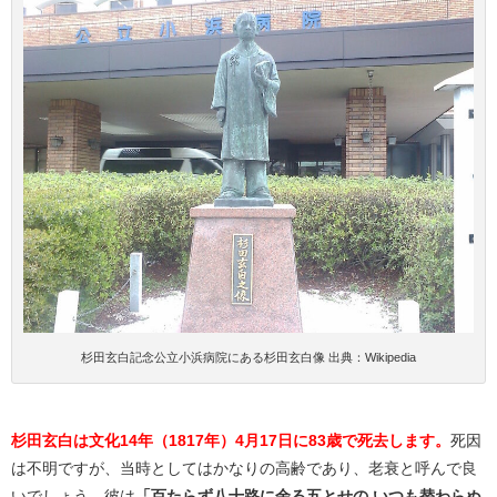
杉田玄白記念公立小浜病院にある杉田玄白像 出典：Wikipedia
杉田玄白は文化14年（1817年）4月17日に83歳で死去します。
死因
は不明ですが、当時としてはかなりの高齢であり、老衰と呼んで良
いでしょう。彼は
「百たらず八十路に余る五とせの いつも替わらぬ