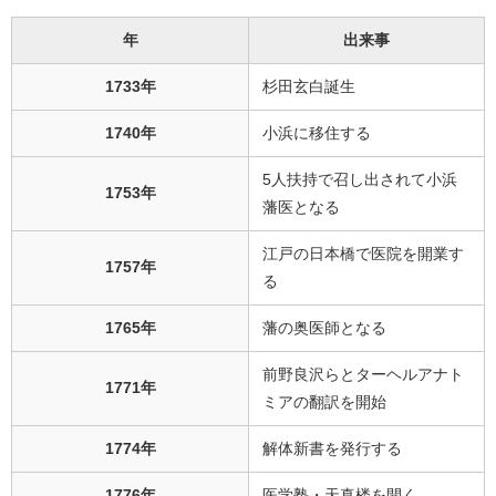
年
出来事
1733年
杉田玄白誕生
1740年
小浜に移住する
5人扶持で召し出されて小浜
1753年
藩医となる
江戸の日本橋で医院を開業す
1757年
る
1765年
藩の奥医師となる
前野良沢らとターヘルアナト
1771年
ミアの翻訳を開始
1774年
解体新書を発行する
1776年
医学塾・天真楼を開く