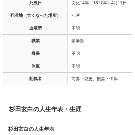
死没日
文化14年（1817年）4月17日
死没地（亡くなった場所）
江戸
血液型
不明
職業
蘭学医
身長
不明
体重
不明
配偶者
前妻・登恵、後妻・伊與
杉田玄白の人生年表・生涯
杉田玄白の人生年表