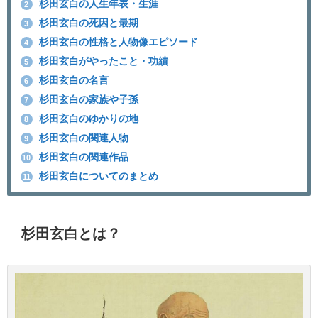
杉田玄白の人生年表・生涯
2
杉田玄白の死因と最期
3
杉田玄白の性格と人物像エピソード
4
杉田玄白がやったこと・功績
5
杉田玄白の名言
6
杉田玄白の家族や子孫
7
杉田玄白のゆかりの地
8
杉田玄白の関連人物
9
杉田玄白の関連作品
10
杉田玄白についてのまとめ
11
杉田玄白とは？