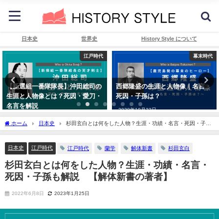
日本史
世界史
History Style について
幕末時代
明治・大正・昭和時代
西郷隆盛の生涯と人物像｜名言・
二・二六事件とはどんな事件？分
死因・子孫は？
かりやすく解説します
2020年10月22日
2024年8月15日
ホーム
日本史
杉田玄白とは何をした人物？生涯・功績・名言・死因・子孫
も解説 【解体新書の著者】
日本史
江戸時代
江戸時代
蘭学
解体新書
杉田玄白
杉田玄白とは何をした人物？生涯・功績・名言・
死因・子孫も解説 【解体新書の著者】
2022年6月8日
2023年1月25日