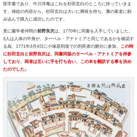
医学書であり、中川淳庵はこれを杉田玄白のところに持っていきま
す。挿絵の内容から、杉田玄白は大いに興味を持ち、藩の家老に頼
み込んで購入に成功したのです。
更に蘭学者仲間の
前野良沢
は、1770年に同書を入手していました。
3人は人体の中身が、ターベル・アナトミアと同じであるかを確認す
る為、1771年3月4日に小塚原刑場での刑死者の腑分に参加。
この時
に杉田玄白と前野良沢は、同書同版のターベル・アナトミアを持参
しており、両者は互いに手を打ち合い、この本を翻訳する事を決め
たのでした。