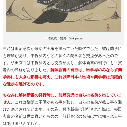
田沼意次 出典：Wikipedia
当時は田沼意次が政治の実権を握っていた時代でした。彼は蘭学に
も理解があり、平賀源内などの多くの蘭学者と交流があったので
す。杉田玄白は平賀源内とも交流があり、解体新書の刊行にも平賀
源内の斡旋がありました。
解体新書の発行は、医学界のみならず蘭
学界にも大きな影響を与え、これ以降日本の医術や蘭学者は飛躍的
な進歩を遂げるのです。
ちなみに解体新書の発行時に、前野良沢は自らの名前を出していま
せん。
これは翻訳に不備がある事を恥じ、自らの名前が載る事を避
けた為とされています。その為、解体新書は刊行された際に、杉田
玄白の名前は世に轟いたものの、前野良沢の名前は世に知られる事
はありませんでした。