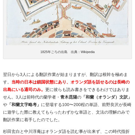
1825年ごろの出島 出典：Wikipedia
翌日から3人による翻訳作業が始まりますが、翻訳は根幹を極めま
す。
当時の日本は鎖国状態にあり、オランダ語を話せるのは長崎の
出島にいる通司のみ。
更に彼らも読み書きをできるわけではありま
せん。3人は前時代の蘭学者・
青木昆陽
の
「和蘭（オランダ）文訳」
や
「和蘭文字略考」
に登場する100〜200程の単語、前野良沢が長崎
に遊学した際に教えてもらったわずかな単語と、文法の理解のみで
翻訳作業に着手したのでした。
杉田玄白と中川淳庵はオランダ語を読む事が出来ず、この時代指折