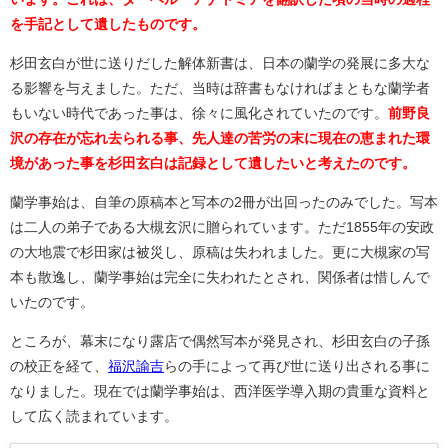
を手記として遺したものです。
杉田玄白が世に送りだした解体新書は、日本の蘭学の発展に多大な
る影響を与えました。ただ、当時は辞書もなければまともな蘭学者
もいない時代であった事は、徐々に風化されていたのです。
前野良
沢の存在が忘れ去られる事、先人達の苦労の末に現在の恵まれた環
境があった事を杉田玄白は記録として遺したいと考えたのです。
蘭学事始は、自筆の原稿本と写本の2冊が出回ったのみでした。写本
は二人の弟子である大槻玄沢に贈られています。ただ1855年の安政
の大地震で杉田家は被災し、原稿は失われました。更に大槻家の写
本も散逸し、蘭学事始は完全に失われたとされ、関係者は惜しんで
いたのです。
ところが、幕末になり露店で偶然写本が発見され、杉田玄白の子孫
の校正を経て、
福沢諭吉
らの手によって再び世に送り出される事に
なりました。現在では蘭学事始は、西洋医学導入期の貴重な資料と
して広く読まれています。