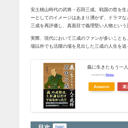
安土桃山時代の武将・石田三成。戦国の世を生
ーとしてのイメージはあまり湧かず、ドラマな
三成を再評価し、真面目で義理堅い人物という
実際、現代において三成のファンが多いことも
場以外でも活躍の場を見出した三成の人生を追
義に生きたもう一人
created by
Rinker
Amazon
楽
目次
[
hide
]