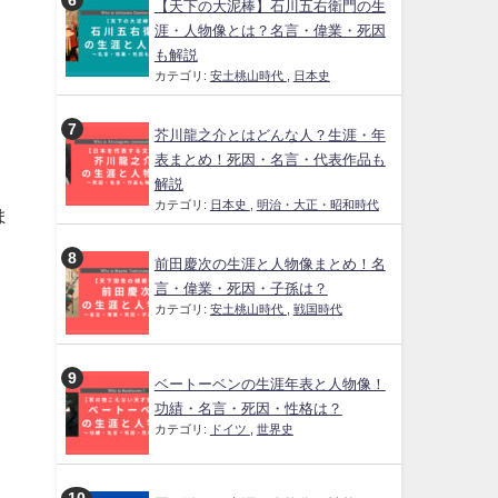
【天下の大泥棒】石川五右衛門の生
涯・人物像とは？名言・偉業・死因
も解説
カテゴリ:
安土桃山時代
,
日本史
芥川龍之介とはどんな人？生涯・年
表まとめ！死因・名言・代表作品も
解説
カテゴリ:
日本史
,
明治・大正・昭和時代
ま
前田慶次の生涯と人物像まとめ！名
言・偉業・死因・子孫は？
カテゴリ:
安土桃山時代
,
戦国時代
ベートーベンの生涯年表と人物像！
功績・名言・死因・性格は？
カテゴリ:
ドイツ
,
世界史