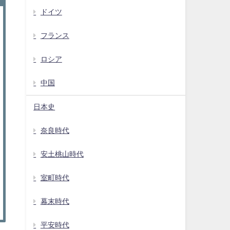
ドイツ
フランス
ロシア
中国
日本史
奈良時代
安土桃山時代
室町時代
幕末時代
平安時代