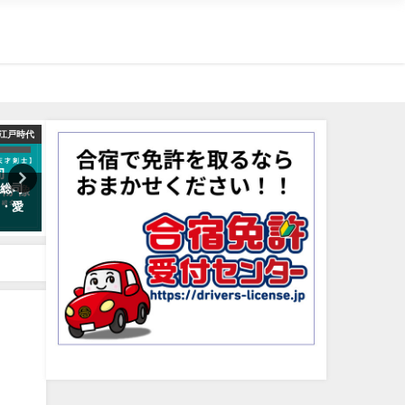
江戸時代
明治・大正・昭和時代
安土
田総司
二・二六事件とはどんな事件？
佐々木小次郎の生涯と人物
因・愛
分かりやすく解説します
は？伝説・名言・死因も解
2024年8月15日
2019年8月16日