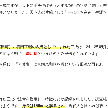
三成ですが、天下に手を伸ばそうとする勢いの羽柴（豊臣）秀
将となりました。天下人の片腕として仕事に打ち込み、生涯を
石田町）に石田正継の次男として生まれた
三成は、24、25歳頃
名前は不明で、
瑞岳院
という法名のみが伝えられています。
も通じ、「万葉集」にも触れ和歌を嗜むという風流な面もあ
。
れた三成の遺骨を鑑定し、特徴などが記録されました。調査結
たようです。
身長は156cmと試算され
、現代人と比べれば低い