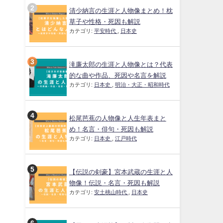
清少納言の生涯と人物像まとめ！枕
草子や性格・死因も解説
カテゴリ:
平安時代
,
日本史
滝廉太郎の生涯と人物像とは？代表
的な曲や作品、死因や名言を解説
カテゴリ:
日本史
,
明治・大正・昭和時代
松尾芭蕉の人物像と人生年表まと
め！名言・俳句・死因も解説
カテゴリ:
日本史
,
江戸時代
【伝説の剣豪】宮本武蔵の生涯と人
物像！伝説・名言・死因も解説
カテゴリ:
安土桃山時代
,
日本史