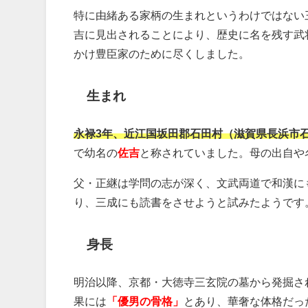
特に由緒ある家柄の生まれというわけではない
吉に見出されることにより、歴史に名を残す武
かけ豊臣家のために尽くしました。
生まれ
永禄3年、近江国坂田郡石田村（滋賀県長浜市
で幼名の
佐吉
と称されていました。母の出自や
父・正継は学問の志が深く、文武両道で和漢に
り、三成にも読書をさせようと試みたようです
身長
明治以降、京都・大徳寺三玄院の墓から発掘さ
果には
「優男の骨格」
とあり、華奢な体格だっ