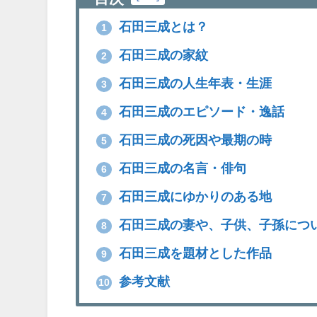
石田三成とは？
1
石田三成の家紋
2
石田三成の人生年表・生涯
3
石田三成のエピソード・逸話
4
石田三成の死因や最期の時
5
石田三成の名言・俳句
6
石田三成にゆかりのある地
7
石田三成の妻や、子供、子孫につ
8
石田三成を題材とした作品
9
参考文献
10