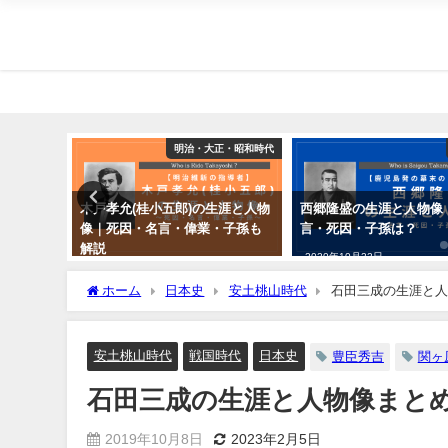
幕末時代
明治・大正・昭和時代
物像｜功
木戸孝允(桂小五郎)の生涯と人物
西郷隆盛の生涯と人物像
は？
像｜死因・名言・偉業・子孫も
言・死因・子孫は？
解説
2020年10月22日
2019年10月11日
ホーム
日本史
安土桃山時代
石田三成の生涯と人
安土桃山時代
戦国時代
日本史
豊臣秀吉
関ヶ
石田三成の生涯と人物像まと
2019年10月8日
2023年2月5日