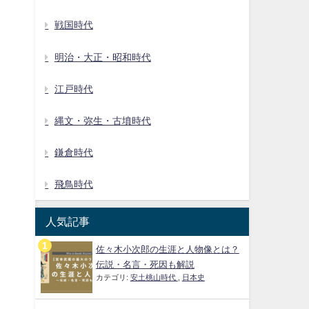
戦国時代
明治・大正・昭和時代
江戸時代
縄文・弥生・古墳時代
鎌倉時代
飛鳥時代
人気記事
佐々木小次郎の生涯と人物像とは？
伝説・名言・死因も解説
カテゴリ:
安土桃山時代
,
日本史