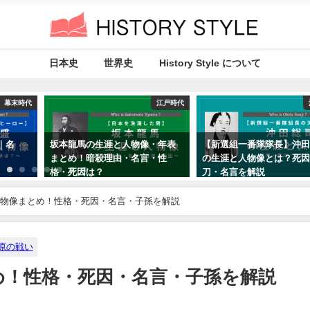
日本史
世界史
History Style について
幕末時代
江戸時代
｜名
坂本龍馬の生涯と人物像・年表
【新選組一番隊隊長】沖
まとめ！暗殺理由・名言・性
の生涯と人物像とは？死
格・死因は？
刀・名言を解説
2019年8月25日
2019年8月19日
物像まとめ！性格・死因・名言・子孫を解説
原の戦い
め！性格・死因・名言・子孫を解説