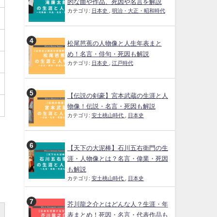
的な曲や作品、死因や名言を解説
カテゴリ:
日本史
,
明治・大正・昭和時代
松尾芭蕉の人物像と人生年表まと
め！名言・俳句・死因も解説
カテゴリ:
日本史
,
江戸時代
【伝説の剣豪】宮本武蔵の生涯と人
物像！伝説・名言・死因も解説
カテゴリ:
安土桃山時代
,
日本史
【天下の大泥棒】石川五右衛門の生
涯・人物像とは？名言・偉業・死因
も解説
カテゴリ:
安土桃山時代
,
日本史
芥川龍之介とはどんな人？生涯・年
表まとめ！死因・名言・代表作品も