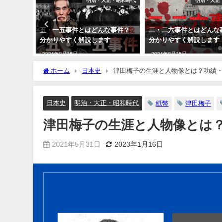
安土桃山時代
明治・大正・昭和時代
明治・大正
人物像と
五・一五事件とはどんな事件？
二・二六事件とはどんな
も解説
分かりやすく解説します
分かりやすく解説します
2024年8月15日
2024年8月15日
ホーム
日本史
津田梅子の生涯と人物像とは？功績
日本史
明治・大正・昭和時代
紙幣
津田梅子
津田梅子の生涯と人物像とは
2021年5月31日
2023年1月16日