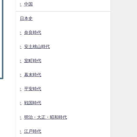
中国
日本史
奈良時代
安土桃山時代
室町時代
幕末時代
平安時代
戦国時代
明治・大正・昭和時代
江戸時代