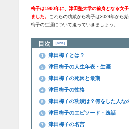
梅子は1900年に、津田塾大学の前身となる女
ました。
これらの功績から梅子は2024年か
梅子の生涯について迫っていきましょう。
目次
[
hide
]
津田梅子とは？
1
津田梅子の人生年表・生涯
2
津田梅子の死因と最期
3
津田梅子の性格
4
津田梅子の功績は？何をした人な
5
津田梅子のエピソード・逸話
6
津田梅子の名言
7