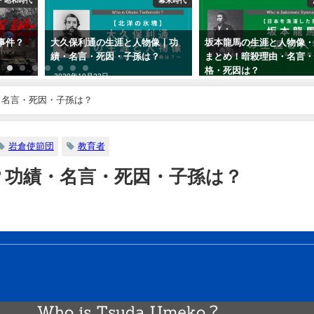
・昭和時代
幕末時代
事件？
大久保利通の生涯と人物像｜功
坂本龍馬の生涯と人物像
績・名言・死因・子孫は？
まとめ！暗殺理由・名言
格・死因は？
2020年10月22日
2019年8月25日
・名言・死因・子孫は？
岩倉使節団
教育者
？功績・名言・死因・子孫は？