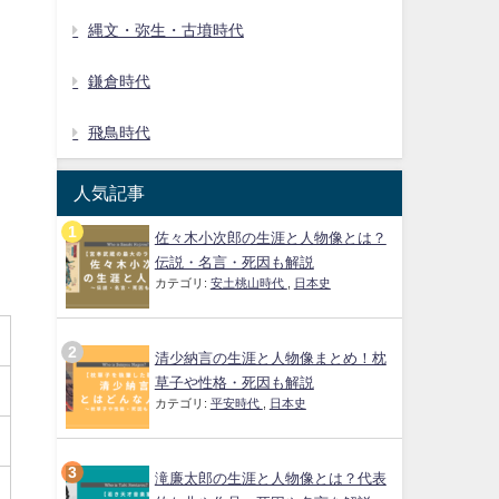
縄文・弥生・古墳時代
鎌倉時代
飛鳥時代
人気記事
佐々木小次郎の生涯と人物像とは？
伝説・名言・死因も解説
カテゴリ:
安土桃山時代
,
日本史
清少納言の生涯と人物像まとめ！枕
草子や性格・死因も解説
カテゴリ:
平安時代
,
日本史
滝廉太郎の生涯と人物像とは？代表