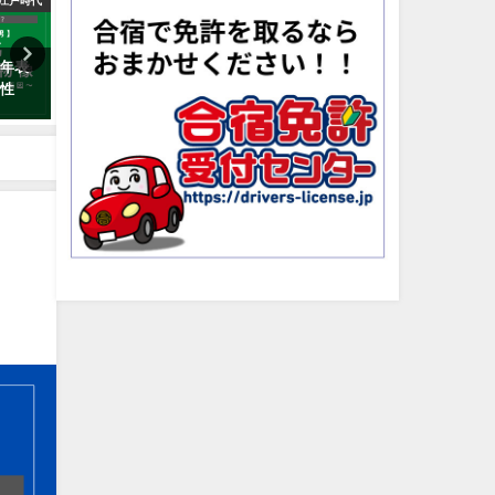
江戸時代
明治・大正・昭和時代
・年表
木戸孝允(桂小五郎)の生涯と人物
【新選組一番隊隊長】沖田
・性
像｜死因・名言・偉業・子孫も
の生涯と人物像とは？死因
解説
刀・名言を解説
2019年10月11日
2019年8月19日